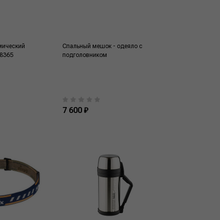
мический
Спальный мешок - одеяло с
38365
подголовником
7 600 ₽