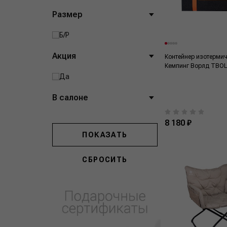
Размер
Б/Р
Акция
Контейнер изотерми
Кемпинг Ворлд TBO
Да
В салоне
8 180 ₽