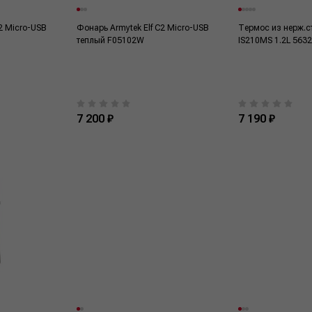
2 Micro-USB
Фонарь Armytek Elf C2 Micro-USB
Термос из нерж.с
теплый F05102W
IS210MS 1.2L 563
7 200 ₽
7 190 ₽