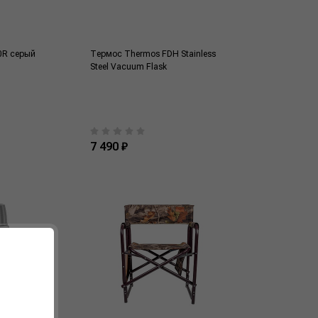
0R серый
Термос Thermos FDH Stainless
Steel Vacuum Flask
7 490 ₽