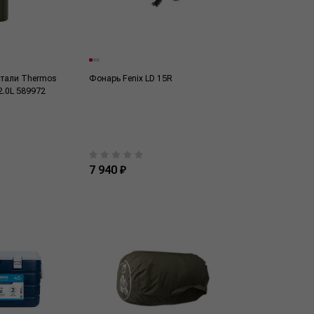
стали Thermos
Фонарь Fenix LD 15R
2.0L 589972
7 940 ₽