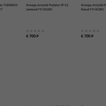
али THERMOS
Фонарь Armytek Predator XP-E2
Фонарь Armytek Pr
07
зеленый F01602BG
белый F01603BC
6 700 ₽
6 700 ₽