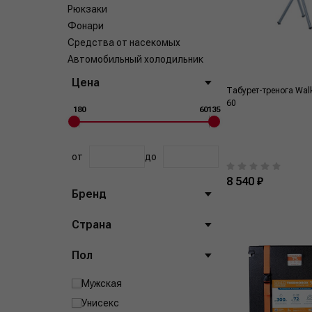
Рюкзаки
Фонари
Средства от насекомых
Автомобильный холодильник
Цена
Табурет-тренога Walk
60
180
60135
от
до
8 540 ₽
Бренд
Страна
Пол
Мужская
Унисекс