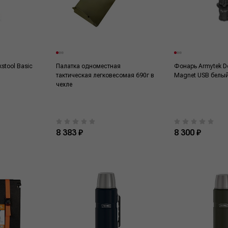
stool Basic
Палатка одноместная
Фонарь Armytek D
тактическая легковесомая 690г в
Magnet USB белы
чехле
8 383 ₽
8 300 ₽