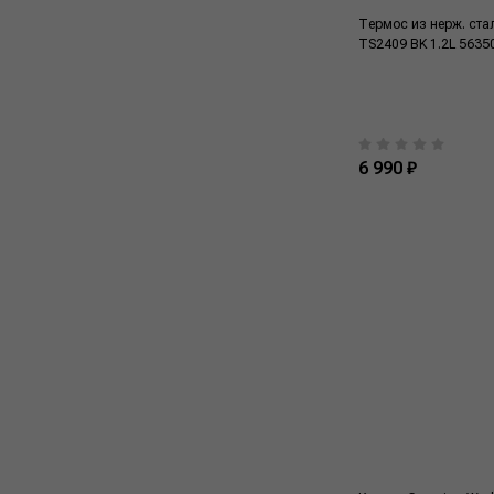
Термос из нерж. ст
TS2409 BK 1.2L 5635
6 990 ₽