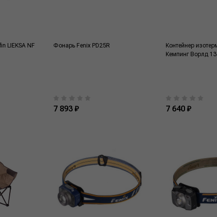
in LIEKSA NF
Фонарь Fenix PD25R
Контейнер изотер
Кемпинг Ворлд 1
7 893 ₽
7 640 ₽