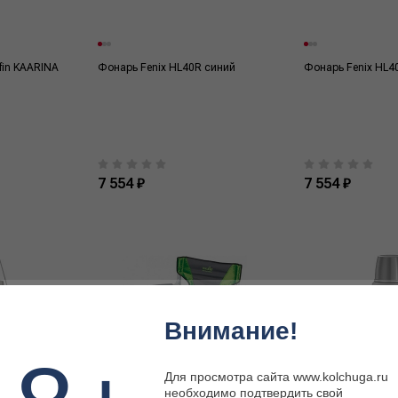
fin KAARINA
Фонарь Fenix HL40R синий
Фонарь Fenix HL4
7 554 ₽
7 554 ₽
Внимание!
Для просмотра сайта www.kolchuga.ru
необходимо подтвердить свой