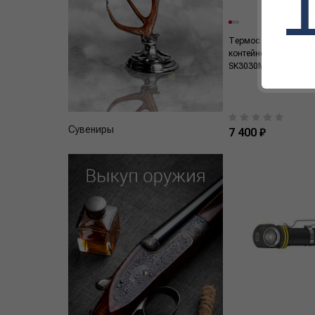
Термос из нерж.ст.с
контейнерами тм Th
SK3030MS 1,39L 491
Сувениры
7 400 ₽