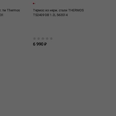
т. тм Thermos
Термос из нерж. стали THERMOS
231
TS2409 DB 1.2L 563514
6 990 ₽