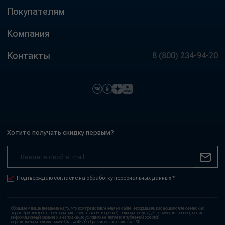
Покупателям
Компания
Контакты
8 (800) 234-94-20
Хотите получать скидку первым?
Подтверждаю согласие на обработку персональных данных *
Обращаем ваше внимание на то, что вся представленная на сайте информация, касающаяся технических
характеристик (цвет, внешний вид, комплектация и прочие), наличия на складе, стоимости товаров, носит
информационный характер и ни при каких условиях не является публичной офертой,
определяемой положениями Статьи 437(2) Гражданского кодекса РФ.