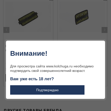
‹
›
Вставка в подсумок Niggeloh
Вставка в подсумок Niggeloh
0211 00002
0211 00005
Внимание!
Для просмотра сайта www.kolchuga.ru необходимо
3 140 ₽
3 140 ₽
подтвердить свой совершеннолетний возраст.
В КОРЗИНУ
В КОРЗИНУ
Вам уже есть 18 лет?
Подтверждаю
ДРУГИЕ ТОВАРЫ БРЕНДА