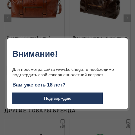
‹
›
Дорожная сумка L кожа/
Дорожная сумка L кожа/темно-
коньяк
коричневый
Внимание!
41 631 ₽
41 631 ₽
Для просмотра сайта www.kolchuga.ru необходимо
В КОРЗИНУ
В КОРЗИНУ
подтвердить свой совершеннолетний возраст.
Вам уже есть 18 лет?
Подтверждаю
ДРУГИЕ ТОВАРЫ БРЕНДА