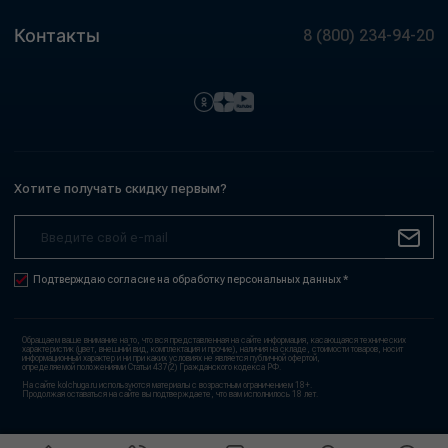
Контакты
8 (800) 234-94-20
Хотите получать скидку первым?
Подтверждаю согласие на обработку персональных данных *
Обращаем ваше внимание на то, что вся представленная на сайте информация, касающаяся технических
характеристик (цвет, внешний вид, комплектация и прочие), наличия на складе, стоимости товаров, носит
информационный характер и ни при каких условиях не является публичной офертой,
определяемой положениями Статьи 437(2) Гражданского кодекса РФ.
На сайте kolchuga.ru используются материалы с возрастным ограничением 18+.
Продолжая оставаться на сайте вы подтверждаете, что вам исполнилось 18 лет.