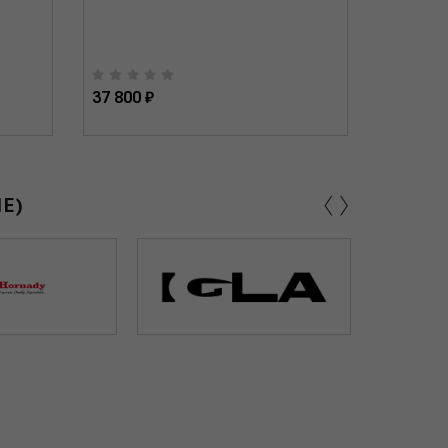
37 800 ₽
37 800 
‹
›
Е)