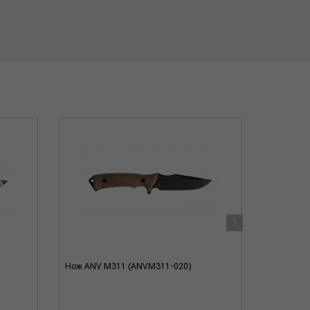
›
Нож ANV M311 (ANVM311-020)
Нож ANV 