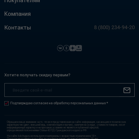
Покупателям
Компания
Контакты
8 (800) 234-94-20
Хотите получать скидку первым?
Подтверждаю согласие на обработку персональных данных *
Обращаем ваше внимание на то, что вся представленная на сайте информация, касающаяся технических
характеристик (цвет, внешний вид, комплектация и прочие), наличия на складе, стоимости товаров, носит
информационный характер и ни при каких условиях не является публичной офертой,
определяемой положениями Статьи 437(2) Гражданского кодекса РФ.
На сайте kolchuga.ru используются материалы с возрастным ограничением 18+.
Продолжая оставаться на сайте вы подтверждаете, что вам исполнилось 18 лет.