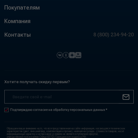
Покупателям
Компания
Контакты
8 (800) 234-94-20
Хотите получать скидку первым?
Подтверждаю согласие на обработку персональных данных *
Обращаем ваше внимание на то, что вся представленная на сайте информация, касающаяся технических
характеристик (цвет, внешний вид, комплектация и прочие), наличия на складе, стоимости товаров, носит
информационный характер и ни при каких условиях не является публичной офертой,
определяемой положениями Статьи 437(2) Гражданского кодекса РФ.