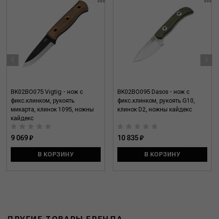
‹
›
BK02BO075 Vigtig - нож c
BK02BO095 Dasos - нож c
фикс.клинком, рукоять
фикс.клинком, рукоять G10,
микарта, клинок 1095, ножны
клинок D2, ножны кайдекс
кайдекс
9 069 ₽
10 835 ₽
В КОРЗИНУ
В КОРЗИНУ