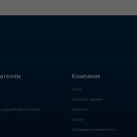
ателям
Компания
О нас
Продажа оружия
ы оружейных салонов
Новости
а
Услуги
Программа лояльности