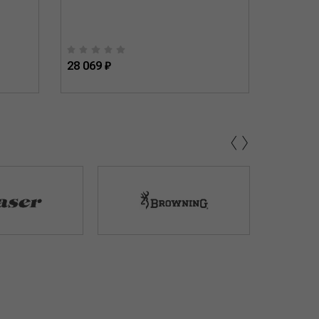
28 069 ₽
25 261 
‹
›