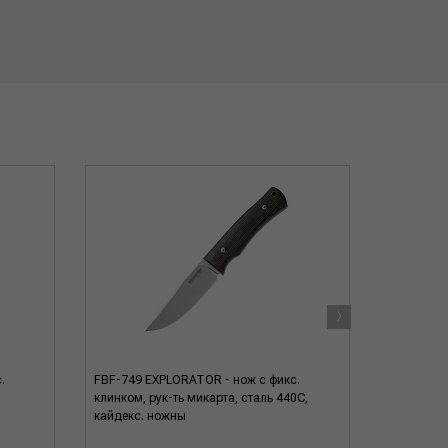
›
.
FBF-749 EXPLORATOR - нож с фикс.
FFX-611 N
клинком, рук-ть микарта, сталь 440C,
рук-ть мик
кайдекс. ножны