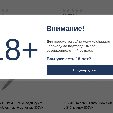
 ₽
23 570 ₽
Внимание!
18+
Для просмотра сайта www.kolchuga.ru
необходимо подтвердить свой
совершеннолетний возраст.
Вам уже есть 18 лет?
Подтверждаю
Ti-Lite 4 - нож складн, рук-ть
CS_27BT Recon 1 Tanto - нож склад
й, клинок 10 см, сталь S35VN
ть G10, клинок S35VN