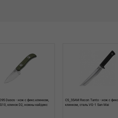
95 Dasos - нож c фикс.клинком,
CS_35AM Recon Tanto - нож с фикс
 G10, клинок D2, ножны кайдекс
клинком, сталь VG-1 San Mai