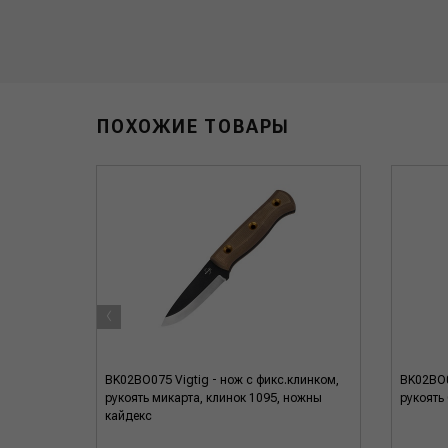
ПОХОЖИЕ ТОВАРЫ
‹
BK02BO075 Vigtig - нож c фикс.клинком,
BK02BO0
рукоять микарта, клинок 1095, ножны
рукоять
кайдекс