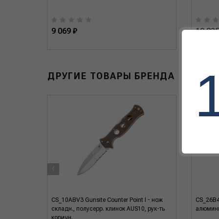
9 069 ₽
10 835
ДРУГИЕ ТОВАРЫ БРЕНДА
‹
92R16CCB
CS_10ABV3 Gunsite Counter Point I - нож
CS_26B4 
складн., полусерр. клинок AUS10, рук-ть
алюмини
коричн.