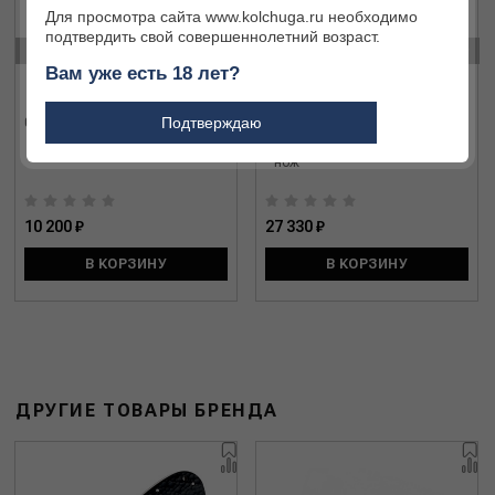
Для просмотра сайта www.kolchuga.ru необходимо
подтвердить свой совершеннолетний возраст.
‹
›
Вам уже есть 18 лет?
Подтверждаю
0.8361.MC - нож Forester M Grip
1.3701.63L21 Climber Wood
Swiss Spirit Special Edition 2021
- нож
10 200 ₽
27 330 ₽
В КОРЗИНУ
В КОРЗИНУ
ДРУГИЕ ТОВАРЫ БРЕНДА