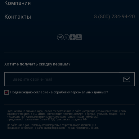
Компания
Контакты
8 (800) 234-94-20
Хотите получать скидку первым?
Подтверждаю согласие на обработку персональных данных *
Обращаем ваше внимание на то, что вся представленная на сайте информация, касающаяся технических
характеристик (цвет, внешний вид, комплектация и прочие), наличия на складе, стоимости товаров, носит
информационный характер и ни при каких условиях не является публичной офертой,
определяемой положениями Статьи 437(2) Гражданского кодекса РФ.
На сайте kolchuga.ru используются материалы с возрастным ограничением 18+.
Продолжая оставаться на сайте вы подтверждаете, что вам исполнилось 18 лет.