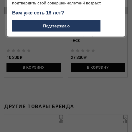
подтвердить свой совершеннолетний возраст.
‹
›
Вам уже есть 18 лет?
Подтверждаю
0.8361.MC - нож Forester M Grip
1.3701.63L21 Climber Wood
Swiss Spirit Special Edition 2021
- нож
10 200 ₽
27 330 ₽
В КОРЗИНУ
В КОРЗИНУ
ДРУГИЕ ТОВАРЫ БРЕНДА