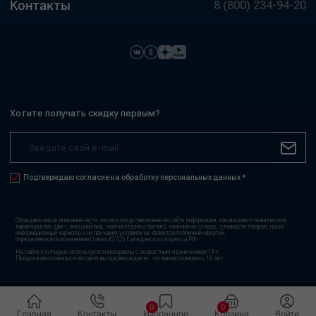
Контакты
8 (800) 234-94-20
Хотите получать скидку первым?
Подтверждаю согласие на обработку персональных данных *
Обращаем ваше внимание на то, что вся представленная на сайте информация, касающаяся технических
характеристик (цвет, внешний вид, комплектация и прочие), наличия на складе, стоимости товаров, носит
информационный характер и ни при каких условиях не является публичной офертой,
определяемой положениями Статьи 437(2) Гражданского кодекса РФ.
На сайте kolchuga.ru используются материалы с возрастным ограничением 18+.
Продолжая оставаться на сайте вы подтверждаете, что вам исполнилось 18 лет.
0
0
Главная
Контакты
Избранное
Корзина
Войти