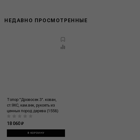
НЕДАВНО ПРОСМОТРЕННЫЕ
Топор "Дровосек 3". кован,
ст.9ХС, кам.век, рукоять из
ценных пород дерева (1558)
18 060 ₽
В КОРЗИНУ