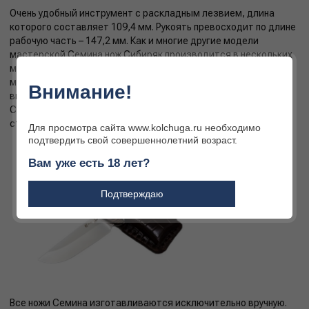
Очень удобный инструмент с раскладным лезвием, длина
которого составляет 109,4 мм. Рукоять превосходит по длине
рабочую часть – 147,2 мм. Как и многие другие модели
мастерской Семина нож Сибиряк производится в нескольких
материалах. Для изготовления клинка используется сталь
марок D2, VG-10, AUS-10, каждая из них характеризуется
Внимание!
высокой прочностью и твёрдостью. Для отделки рукояти
Сибиряка применяют пластик G-10 различного окраса либо
стабилизированные породы дерева.
Для просмотра сайта www.kolchuga.ru необходимо
подтвердить свой совершеннолетний возраст.
Вам уже есть 18 лет?
Подтверждаю
Все ножи Семина изготавливаются исключительно вручную.