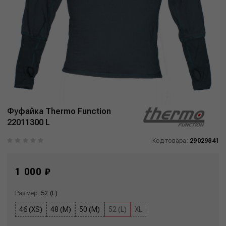
Фуфайка Thermo Function
22011300 L
Код товара:
29029841
1 000 ₽
Размер:
52 (L)
46 (XS)
48 (M)
50 (M)
52 (L)
XL