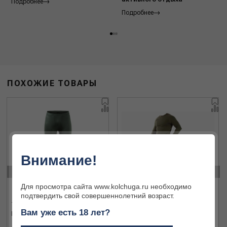
Подробнее
Подробнее
ПОХОЖИЕ ТОВАРЫ
Внимание!
‹
›
Для просмотра сайта www.kolchuga.ru необходимо
подтвердить свой совершеннолетний возраст.
Термо брюки Beretta
Термобелье 5639LH Hunting
Вам уже есть 18 лет?
IM071/T0658/0715 S
лайт хаки (L, 188)