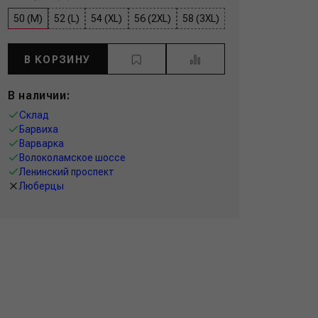
50 (M)
52 (L)
54 (XL)
56 (2XL)
58 (3XL)
В КОРЗИНУ
В наличии:
Склад
Барвиха
Варварка
Волоколамское шоссе
Ленинский проспект
Люберцы