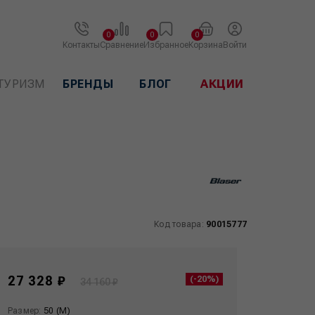
0
0
0
Контакты
Сравнение
Избранное
Корзина
Войти
ТУРИЗМ
БРЕНДЫ
БЛОГ
АКЦИИ
Код товара:
90015777
27 328 ₽
(-20%)
34 160 ₽
Размер:
50 (M)