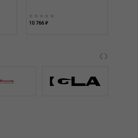
10 766 ₽
10 218 
‹
›