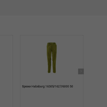
›
Брюки Habsburg 16305/1627/6000 50
Брюки Spo