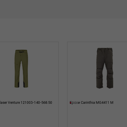
laser Venture 121003-140-568 50
Брюки Carinthia MG4411 M