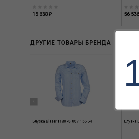
15 638 ₽
56 536
ДРУГИЕ ТОВАРЫ БРЕНДА
‹
-140-571
Блузка Blaser 118078-087-136 34
Блузка 