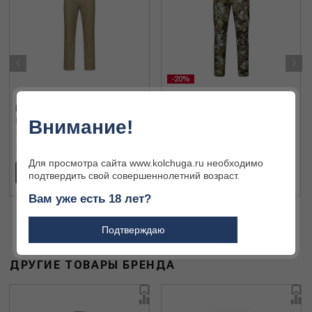
‹
›
-20%
Брюки Blaser 122003-070-613
Брюки Blaser AirFlow 231073-
50
113-571 50
Внимание!
15 638 ₽
27 328 ₽
34 160 ₽
Для просмотра сайта www.kolchuga.ru необходимо
В КОРЗИНУ
В КОРЗИНУ
подтвердить свой совершеннолетний возраст.
Вам уже есть 18 лет?
Подтверждаю
ДРУГИЕ ТОВАРЫ БРЕНДА