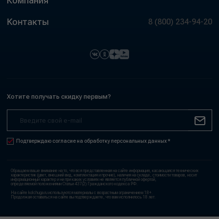
Компания
Контакты
8 (800) 234-94-20
Хотите получать скидку первым?
Подтверждаю согласие на обработку персональных данных *
Обращаем ваше внимание на то, что вся представленная на сайте информация, касающаяся технических
характеристик (цвет, внешний вид, комплектация и прочие), наличия на складе, стоимости товаров, носит
информационный характер и ни при каких условиях не является публичной офертой,
определяемой положениями Статьи 437(2) Гражданского кодекса РФ.
На сайте kolchuga.ru используются материалы с возрастным ограничением 18+.
Продолжая оставаться на сайте вы подтверждаете, что вам исполнилось 18 лет.