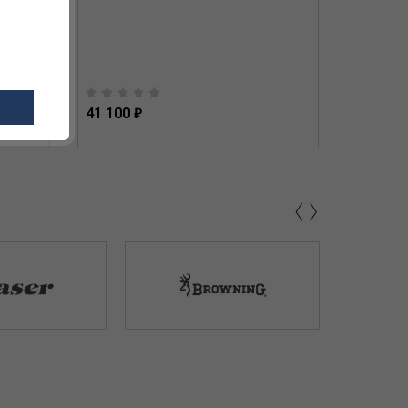
41 100 ₽
36 694 
‹
›