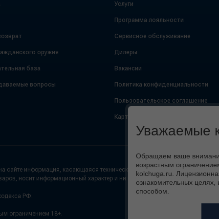
а
Услуги
Программа лояльности
возврат
Сервисное обслуживание
ражданского оружия
Дилеры
тельная база
Вакансии
даваемые вопросы
Политика конфиденциальности
Пользовательское соглашение
Карта сайта
Уважаемые к
Обращаем ваше внимание,
возрастным ограничением
а сайте информация, касающаяся технических характеристик (цвет, внешний
kolchuga.ru. Лицензионна
варов, носит информационный характер и ни при каких условиях не является
ознакомительных целях, 
способом.
кодекса РФ.
ным ограничением 18+.