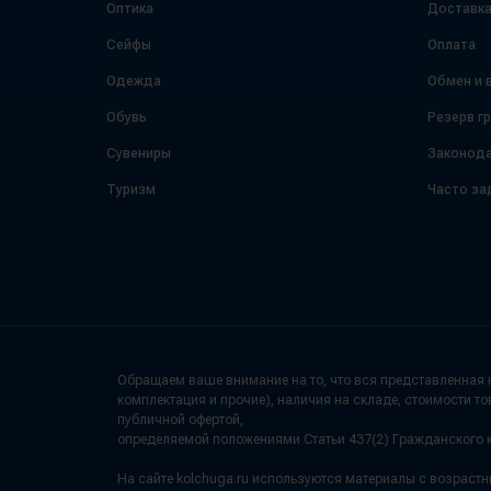
Оптика
Доставк
Сейфы
Оплата
Одежда
Обмен и 
Обувь
Резерв г
Сувениры
Законода
Туризм
Часто за
Обращаем ваше внимание на то, что вся представленная н
комплектация и прочие), наличия на складе, стоимости то
публичной офертой,
определяемой положениями Статьи 437(2) Гражданского 
На сайте kolchuga.ru используются материалы с возраст