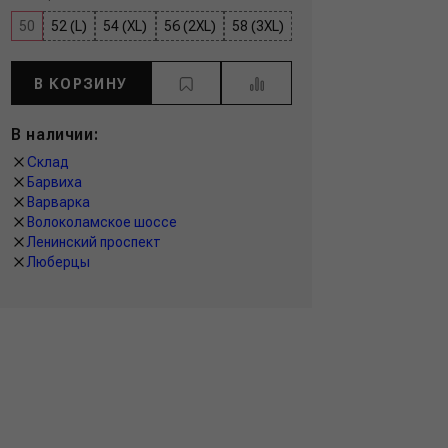
50
52 (L)
54 (XL)
56 (2XL)
58 (3XL)
В КОРЗИНУ
В наличии:
Склад
Барвиха
Варварка
Волоколамское шоссе
Ленинский проспект
Люберцы