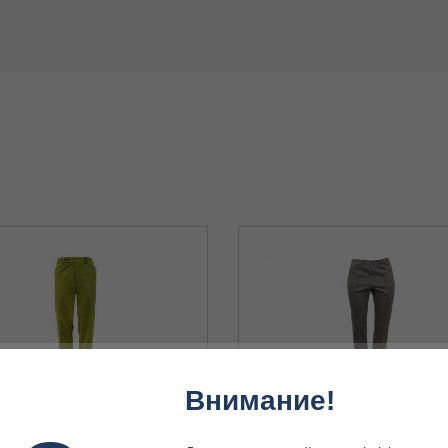
Внимание!
absburg 16305/1627/6000 50
Брюки Habsburg 16750/1597/3400 