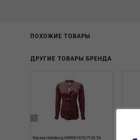
ПОХОЖИЕ ТОВАРЫ
ДРУГИЕ ТОВАРЫ БРЕНДА
‹
5 34
Блузка Habsburg 06955/1672/7100 34
Брюки H