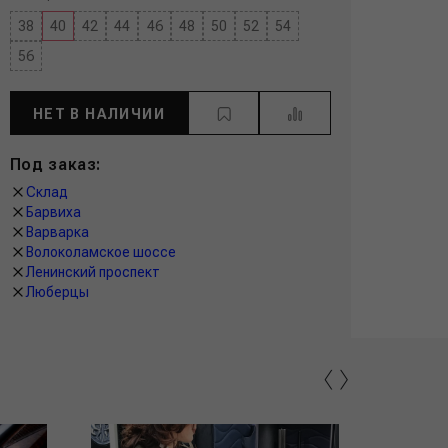
38
40
42
44
46
48
50
52
54
56
НЕТ В НАЛИЧИИ
Под заказ:
Склад
Барвиха
Варварка
Волоколамское шоссе
Ленинский проспект
Люберцы
‹
›