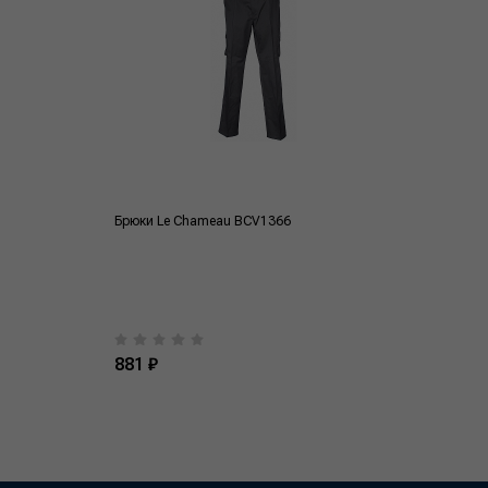
Брюки Le Сhameau BCV1366
881 ₽