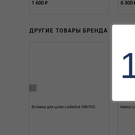
1 600 ₽
6 300 
ДРУГИЕ ТОВАРЫ БРЕНДА
‹
Вставка для шляп Lodenhut 5987OG
Кепка L