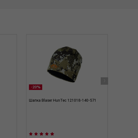
›
-20%
Шапка Blaser HunTec 121018-140-571
Шапка Hab