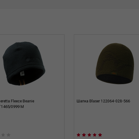
retta Fleece Beanie
Шапка Blaser 122064-028-566
T1465/0999 M