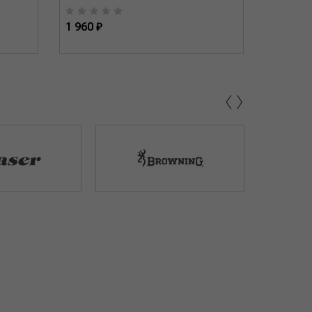
1 960 ₽
2 030 ₽
‹
›