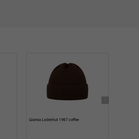
›
Шапка Lodenhut 1987 coffee
Шапка Lod