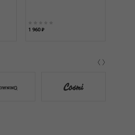
1 960 ₽
2 030 ₽
‹
›