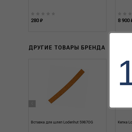
280 ₽
8 900 
ДРУГИЕ ТОВАРЫ БРЕНДА
‹
Вставка для шляп Lodenhut 5987OG
Кепка L