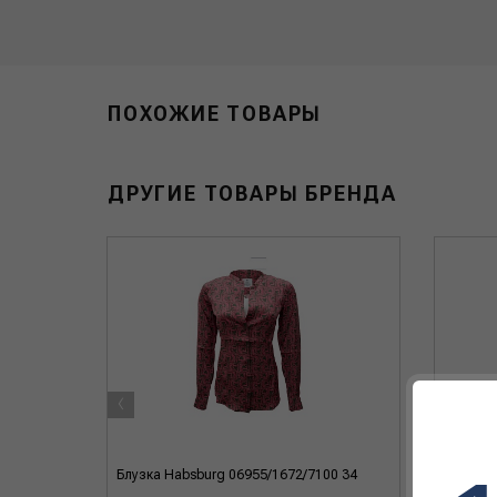
ПОХОЖИЕ ТОВАРЫ
ДРУГИЕ ТОВАРЫ БРЕНДА
‹
5 34
Блузка Habsburg 06955/1672/7100 34
Брюки H