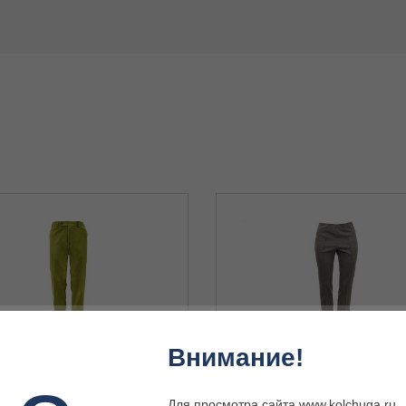
Внимание!
absburg 16305/1627/6000 50
Брюки Habsburg 16750/1597/3400 
Для просмотра сайта www.kolchuga.ru