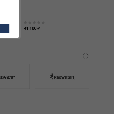
41 100 ₽
36 694 
‹
›