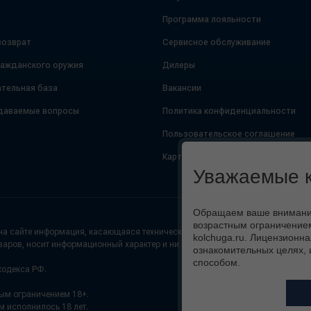
Программа лояльности
возврат
Сервисное обслуживание
ражданского оружия
Дилеры
тельная база
Вакансии
даваемые вопросы
Политика конфиденциальности
Пользовательское соглашение
Карта сайта
Уважаемые к
Обращаем ваше внимание,
возрастным ограничением
а сайте информация, касающаяся технических характеристик (цвет, внешний
kolchuga.ru. Лицензионна
варов, носит информационный характер и ни при каких условиях не является
ознакомительных целях, 
способом.
кодекса РФ.
ным ограничением 18+.
м исполнилось 18 лет.