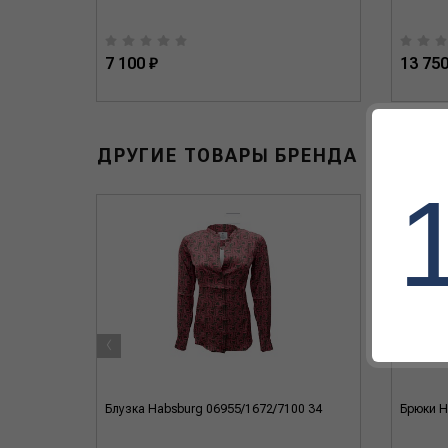
7 100 ₽
13 750
ДРУГИЕ ТОВАРЫ БРЕНДА
‹
5 34
Блузка Habsburg 06955/1672/7100 34
Брюки H