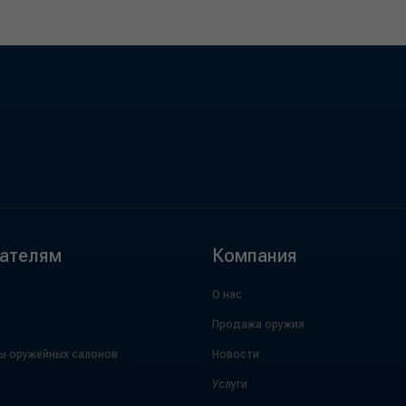
ателям
Компания
О нас
Продажа оружия
ы оружейных салонов
Новости
а
Услуги