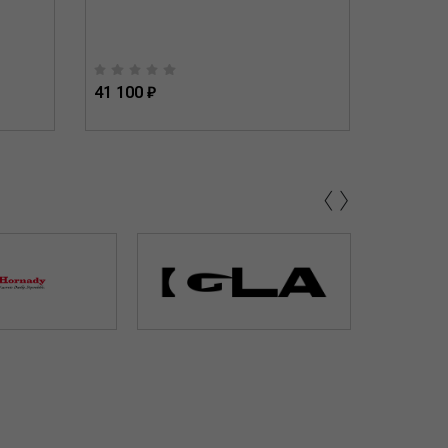
41 100 ₽
36 694 
‹
›