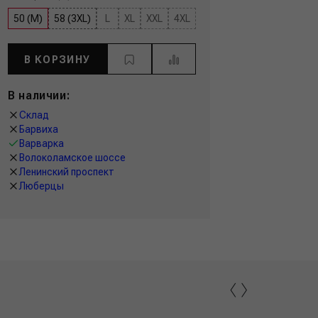
50 (M)
58 (3XL)
L
XL
XXL
4XL
В КОРЗИНУ
В наличии:
Склад
Барвиха
Варварка
Волоколамское шоссе
Ленинский проспект
Люберцы
‹
›