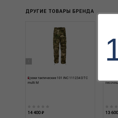
ДРУГИЕ ТОВАРЫ БРЕНДА
‹
lti M
Брюки тактические 101 INC 111234 DTC
Куртка 
multi M
песочн
14 400 ₽
13 600