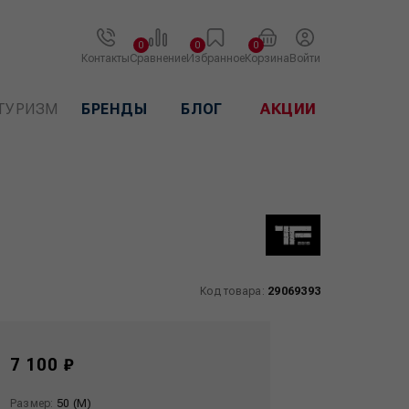
0
0
0
Контакты
Сравнение
Избранное
Корзина
Войти
ТУРИЗМ
БРЕНДЫ
БЛОГ
АКЦИИ
Код товара:
29069393
7 100 ₽
Размер:
50 (M)