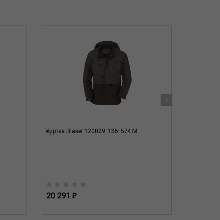
›
Куртка Blaser 120029-136-574 M
Куртка Bl
20 291 ₽
21 329 