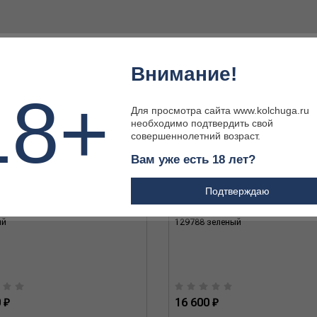
Внимание!
18+
Для просмотра сайта www.kolchuga.ru
необходимо подтвердить свой
совершеннолетний возраст.
Вам уже есть 18 лет?
Подтверждаю
тактическая 101 INC 129841 M
Легкая бронесистема Task Force-
ый
129788 зеленый
 ₽
16 600 ₽