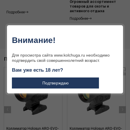
Огромный ассортимент
товаров для охоты и
активного отдыха
Подробнее
Подробнее
Внимание!
Для просмотра сайта www.kolchuga.ru необходимо
ПОХОЖИЕ ТОВАРЫ
подтвердить свой совершеннолетний возраст.
Вам уже есть 18 лет?
Подтверждаю
‹
›
Коллиматор Holosun ARO-EVO-
Коллиматор Holosun ARO-EVO-