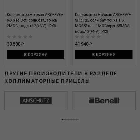
Коллиматор Holosun ARO-EVO-
Коллиматор Holosun ARO-EVO-
RD Red Dot, солн.бат., точка
SPR-RD, солн.бат, точка 1,5
2МОА, подсв.12(+NV), IPX8
МОА/3 вс.т 1MOA/круг 65MOA,
подс.12(+NV),IPX8
33 500 ₽
41 940 ₽
В КОРЗИНУ
В КОРЗИНУ
ДРУГИЕ ПРОИЗВОДИТЕЛИ В РАЗДЕЛЕ
КОЛЛИМАТОРНЫЕ ПРИЦЕЛЫ