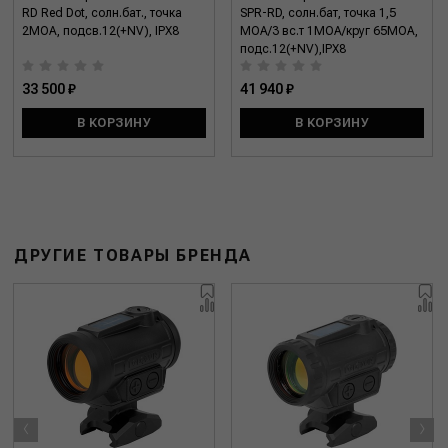
RD Red Dot, солн.бат., точка
SPR-RD, солн.бат, точка 1,5
2МОА, подсв.12(+NV), IPX8
МОА/3 вс.т 1MOA/круг 65MOA,
подс.12(+NV),IPX8
33 500 ₽
41 940 ₽
В КОРЗИНУ
В КОРЗИНУ
ДРУГИЕ ТОВАРЫ БРЕНДА
‹
›