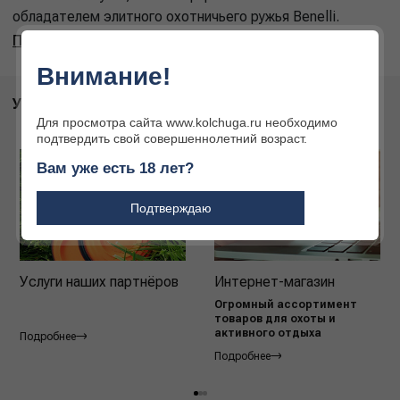
обладателем элитного охотничьего ружья Benelli.
Подробнее
Внимание!
УСЛУГИ
Для просмотра сайта www.kolchuga.ru необходимо
подтвердить свой совершеннолетний возраст.
Вам уже есть 18 лет?
Подтверждаю
Услуги наших партнёров
Интернет-магазин
Огромный ассортимент
товаров для охоты и
активного отдыха
Подробнее
Подробнее