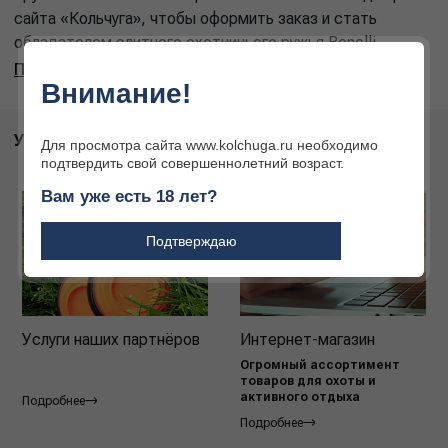
сайта «Кольчуга», чтобы оформить заказ и стать
обладателем элитного охотничьего ружья Benelli.
Подробнее
Внимание!
УСЛУГИ
Для просмотра сайта www.kolchuga.ru необходимо
подтвердить свой совершеннолетний возраст.
Вам уже есть 18 лет?
Подтверждаю
Услуги наших партнёров
Интернет-магазин
Огромный ассортимент
товаров для охоты и
активного отдыха
Подробнее
Подробнее