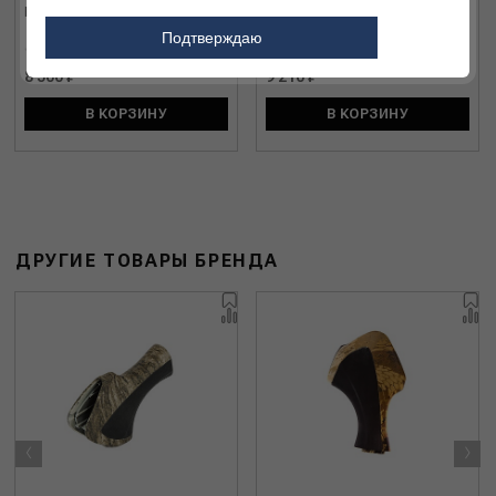
Насадка Beretta C61915
Насадка Beretta C6A471
Подтверждаю
8 500 ₽
9 210 ₽
В КОРЗИНУ
В КОРЗИНУ
ДРУГИЕ ТОВАРЫ БРЕНДА
‹
›