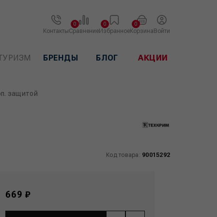
0
0
0
Контакты
Сравнение
Избранное
Корзина
Войти
ТУРИЗМ
БРЕНДЫ
БЛОГ
АКЦИИ
оп. защитой
Код товара:
90015292
669 ₽