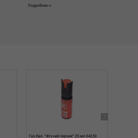
Подробнее
Подробнее
›
Газ.бал. "Жгучий перчик" 25 мл 04230
Газ.бал. 