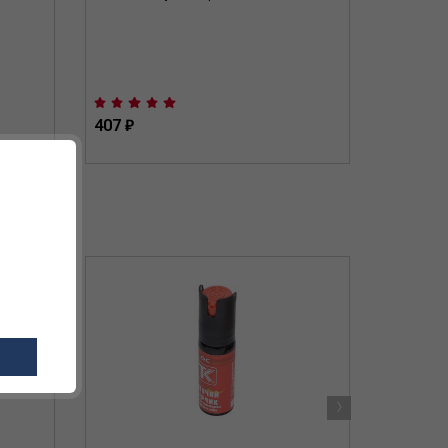
407 ₽
470 ₽
›