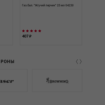
Газ.бал. "Жгучий перчик" 25 мл 04230
Газ.бал. 
407 ₽
470 ₽
‹
›
ОРОНЫ