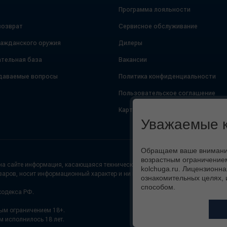
Программа лояльности
возврат
Сервисное обслуживание
ражданского оружия
Дилеры
тельная база
Вакансии
даваемые вопросы
Политика конфиденциальности
Пользовательское соглашение
Карта сайта
Уважаемые к
Обращаем ваше внимание,
возрастным ограничением
а сайте информация, касающаяся технических характеристик (цвет, внешний
kolchuga.ru. Лицензионна
варов, носит информационный характер и ни при каких условиях не является
ознакомительных целях, 
способом.
кодекса РФ.
ным ограничением 18+.
м исполнилось 18 лет.