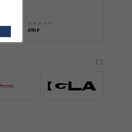
690 ₽
665 ₽
‹
›