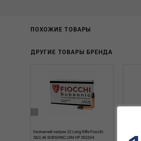
ПОХОЖИЕ ТОВАРЫ
ДРУГИЕ ТОВАРЫ БРЕНДА
‹
occhi
Охотничий патрон 22 Long Rifle Fiocchi
Охотничи
38/2.46 SUBSONIC LRN HP 302204
40/2.59