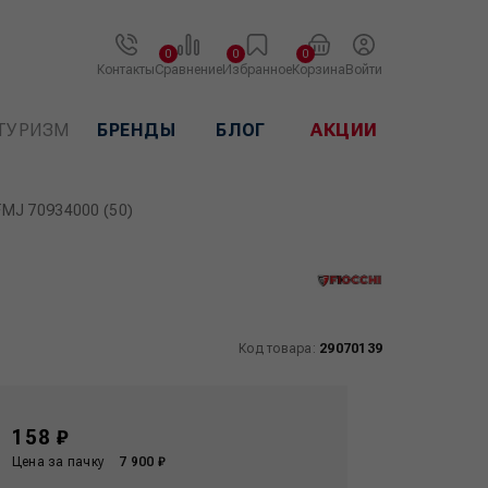
0
0
0
Контакты
Сравнение
Избранное
Корзина
Войти
ТУРИЗМ
БРЕНДЫ
БЛОГ
АКЦИИ
FMJ 70934000 (50)
Код товара:
29070139
158 ₽
Цена за пачку
7 900 ₽