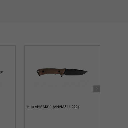
›
Нож ANV M311 (ANVM311-020)
Нож ANV 