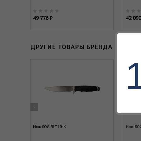
49 776 ₽
42 090
ДРУГИЕ ТОВАРЫ БРЕНДА
‹
Нож SOG BLT10-K
Нож SOG