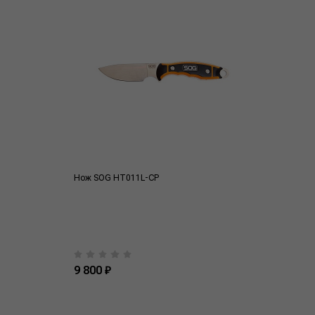
Нож SOG HT011L-CP
9 800 ₽