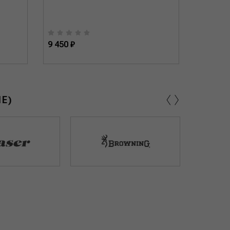
9 450 ₽
10 850 
‹
›
Е)