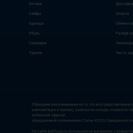
Оптика
Доставк
Сейфы
Оплата
Одежда
Обмен и 
Обувь
Резерв г
Сувениры
Законода
Туризм
Часто за
Обращаем ваше внимание на то, что вся представленная н
комплектация и прочие), наличия на складе, стоимости то
публичной офертой,
определяемой положениями Статьи 437(2) Гражданского 
На сайте kolchuga.ru используются материалы с возраст