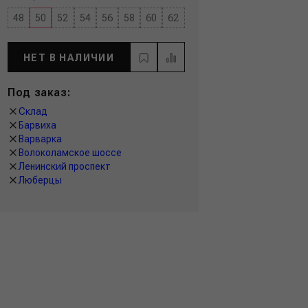
48
50
52
54
56
58
60
62
НЕТ В НАЛИЧИИ
Под заказ:
Склад
Барвиха
Варварка
Волоколамское шоссе
Ленинский проспект
Люберцы