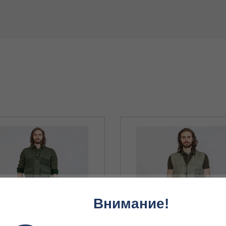
Внимание!
nisport 9306003 48
Жилет Unisport 9325075 48