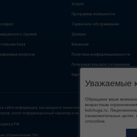
а
Услуги
Программа лояльности
возврат
Сервисное обслуживание
ражданского оружия
Дилеры
тельная база
Вакансии
даваемые вопросы
Политика конфиденциальности
Пользовательское соглашение
Карта сайта
Уважаемые к
Обращаем ваше внимание,
возрастным ограничением
а сайте информация, касающаяся технических характеристик (цвет, внешний
kolchuga.ru. Лицензионна
варов, носит информационный характер и ни при каких условиях не является
ознакомительных целях, 
способом.
кодекса РФ.
ным ограничением 18+.