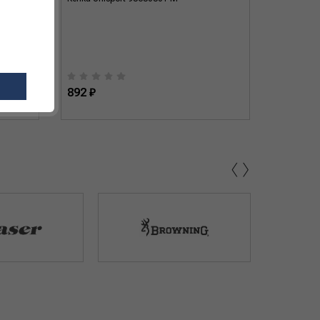
892 ₽
2 100 ₽
‹
›