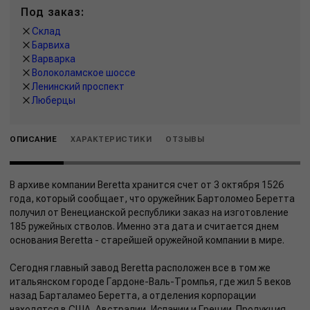
Под заказ:
Склад
Барвиха
Варварка
Волоколамское шоссе
Ленинский проспект
Люберцы
ОПИСАНИЕ
ХАРАКТЕРИСТИКИ
ОТЗЫВЫ
В архиве компании Beretta хранится счет от 3 октября 1526
года, который сообщает, что оружейник Бартоломео Беретта
получил от Венецианской республики заказ на изготовление
185 ружейных стволов. Именно эта дата и считается днем
основания Beretta - старейшей оружейной компании в мире.
Сегодня главный завод Beretta расположен все в том же
итальянском городе Гардоне-Валь-Тромпья, где жил 5 веков
назад Барталамео Беретта, а отделения корпорации
находятся в США, Австралии, Испании и Греции. Продукция