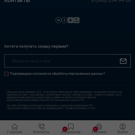
Контакты
8 (800) 234-94-20
Хотите получать скидку первым?
Подтверждаю согласие на обработку персональных данных *
Обращаем ваше внимание на то, что вся представленная на сайте информация, касающаяся технических
характеристик (цвет, внешний вид, комплектация и прочие), наличия на складе, стоимости товаров, носит
информационный характер и ни при каких условиях не является публичной офертой,
определяемой положениями Статьи 437(2) Гражданского кодекса РФ.
На сайте kolchuga.ru используются материалы с возрастным ограничением 18+.
Продолжая оставаться на сайте вы подтверждаете, что вам исполнилось 18 лет.
0
0
Главная
Контакты
Избранное
Корзина
Войти