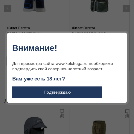
‹
›
Жилет Beretta
Жилет Beretta
GT011/2113/058S S
GT031/2113/076N S
Внимание!
17 960 ₽
12 940 ₽
В КОРЗИНУ
В КОРЗИНУ
Для просмотра сайта www.kolchuga.ru необходимо
подтвердить свой совершеннолетний возраст.
Вам уже есть 18 лет?
Подтверждаю
ДРУГИЕ ТОВАРЫ БРЕНДА