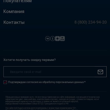
Покупателям
Компания
Контакты
8 (800) 234-94-20
Хотите получать скидку первым?
Подтверждаю согласие на обработку персональных данных *
Обращаем ваше внимание на то, что вся представленная на сайте информация, касающаяся технических
характеристик (цвет, внешний вид, комплектация и прочие), наличия на складе, стоимости товаров, носит
информационный характер и ни при каких условиях не является публичной офертой,
определяемой положениями Статьи 437(2) Гражданского кодекса РФ.
На сайте kolchuga.ru используются материалы с возрастным ограничением 18+.