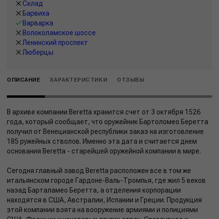
Склад
Барвиха
Варварка
Волоколамское шоссе
Ленинский проспект
Люберцы
ОПИСАНИЕ
ХАРАКТЕРИСТИКИ
ОТЗЫВЫ
В архиве компании Beretta хранится счет от 3 октября 1526
года, который сообщает, что оружейник Бартоломео Беретта
получил от Венецианской республики заказ на изготовление
185 ружейных стволов. Именно эта дата и считается днем
основания Beretta - старейшей оружейной компании в мире.
Сегодня главный завод Beretta расположен все в том же
итальянском городе Гардоне-Валь-Тромпья, где жил 5 веков
назад Барталамео Беретта, а отделения корпорации
находятся в США, Австралии, Испании и Греции. Продукция
этой компании взята на вооружение армиями и полициями