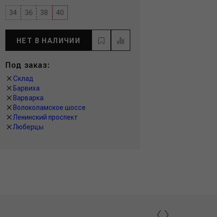
34
36
38
40
НЕТ В НАЛИЧИИ
Под заказ:
Склад
Барвиха
Варварка
Волоколамское шоссе
Ленинский проспект
Люберцы
‹
›