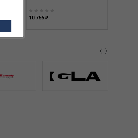
10 766 ₽
10 218 
‹
›