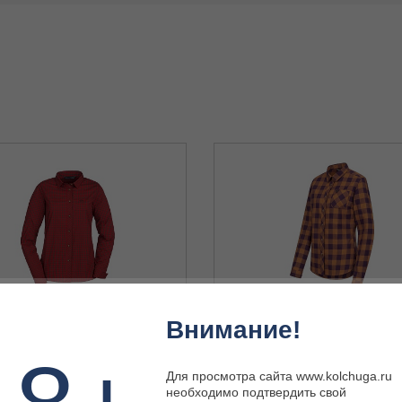
Внимание!
Blaser 121032-087-634 34
Блузка Blaser 121061-087-619 34
Для просмотра сайта www.kolchuga.ru
необходимо подтвердить свой