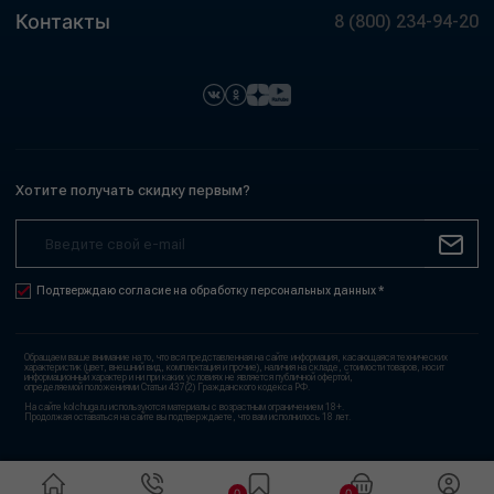
Контакты
8 (800) 234-94-20
Хотите получать скидку первым?
Подтверждаю согласие на обработку персональных данных *
Обращаем ваше внимание на то, что вся представленная на сайте информация, касающаяся технических
характеристик (цвет, внешний вид, комплектация и прочие), наличия на складе, стоимости товаров, носит
информационный характер и ни при каких условиях не является публичной офертой,
определяемой положениями Статьи 437(2) Гражданского кодекса РФ.
На сайте kolchuga.ru используются материалы с возрастным ограничением 18+.
Продолжая оставаться на сайте вы подтверждаете, что вам исполнилось 18 лет.
0
0