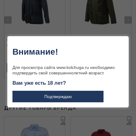
‹
›
Куртка Beretta
Куртка Beretta
GT043/T1771/0530 S
GT711/T1687/0715 S
Внимание!
7 912 ₽
31 950 ₽
Для просмотра сайта www.kolchuga.ru необходимо
В КОРЗИНУ
В КОРЗИНУ
подтвердить свой совершеннолетний возраст.
Вам уже есть 18 лет?
Подтверждаю
ДРУГИЕ ТОВАРЫ БРЕНДА