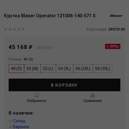
Куртка Blaser Operator 121006-140-571 S
Код товара:
29072102
45 168 ₽
(-20%)
56 460 ₽
Размер:
48 (S)
48 (S)
50 (M)
52 (L)
54 (XL)
56 (2XL)
58 (3XL)
В КОРЗИНУ
Избранное
Сравнение
В наличии:
Склад
Барвиха