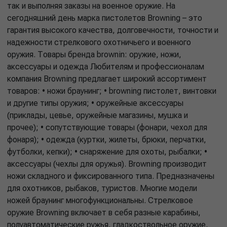
так и выполняя заказы на военное оружие. На
сегодняшний день марка пистолетов Browning – это
гарантия высокого качества, долговечности, точности и
надежности стрелкового охотничьего и военного
оружия. Товары бренда brownin: оружие, ножи,
аксессуары и одежда Любителям и профессионалам
компания Browning предлагает широкий ассортимент
товаров: • ножи браунинг; • browning пистолет, винтовки
и другие типы оружия; • оружейные аксессуары
(приклады, цевье, оружейные магазины, мушка и
прочее); • сопутствующие товары (фонари, чехол для
фонаря); • одежда (куртки, жилеты, брюки, перчатки,
футболки, кепки); • снаряжение для охоты, рыбалки; •
аксессуары (чехлы для оружья). Browning производит
ножи складного и фиксированного типа. Предназначены
для охотников, рыбаков, туристов. Многие модели
ножей браунинг многофункциональны. Стрелковое
оружие Browning включает в себя разные карабины,
полуавтоматические ружья, гладкоствольное оружие,