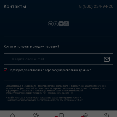
Контакты
8 (800) 234-94-20
Хотите получать скидку первым?
Подтверждаю согласие на обработку персональных данных *
Обращаем ваше внимание на то, что вся представленная на сайте информация, касающаяся технических
характеристик (цвет, внешний вид, комплектация и прочие), наличия на складе, стоимости товаров, носит
информационный характер и ни при каких условиях не является публичной офертой,
определяемой положениями Статьи 437(2) Гражданского кодекса РФ.
На сайте kolchuga.ru используются материалы с возрастным ограничением 18+.
Продолжая оставаться на сайте вы подтверждаете, что вам исполнилось 18 лет.