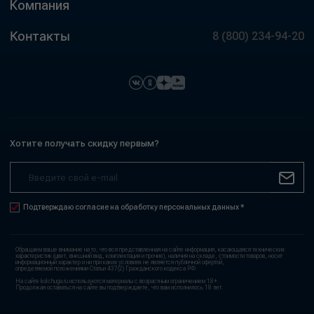
Компания
Контакты
8 (800) 234-94-20
Хотите получать скидку первым?
Подтверждаю согласие на обработку персональных данных *
Обращаем ваше внимание на то, что вся представленная на сайте информация, касающаяся технических
характеристик (цвет, внешний вид, комплектация и прочие), наличия на складе, стоимости товаров, носит
информационный характер и ни при каких условиях не является публичной офертой,
определяемой положениями Статьи 437(2) Гражданского кодекса РФ.
На сайте kolchuga.ru используются материалы с возрастным ограничением 18+.
Продолжая оставаться на сайте вы подтверждаете, что вам исполнилось 18 лет.