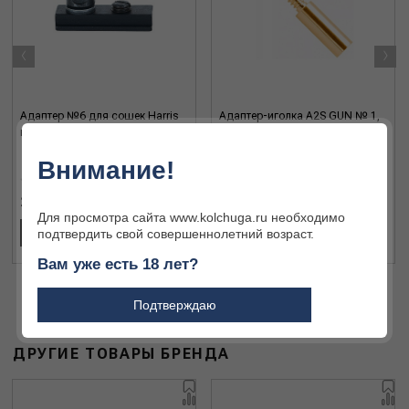
‹
›
Адаптер №6 для сошек Harris
Адаптер-иголка A2S GUN № 1,
на европейскую планку HA6
(латунь, резьба мама,
дюймовая 12/28, для Dewey
Внимание!
30/35C)
2 491 ₽
520 ₽
Для просмотра сайта www.kolchuga.ru необходимо
подтвердить свой совершеннолетний возраст.
В КОРЗИНУ
В КОРЗИНУ
Вам уже есть 18 лет?
Подтверждаю
ДРУГИЕ ТОВАРЫ БРЕНДА