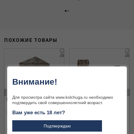
ПОХОЖИЕ ТОВАРЫ
Внимание!
‹
›
Для просмотра сайта www.kolchuga.ru необходимо
Финальная цена
Финальная цена
подтвердить свой совершеннолетний возраст.
Засидка 3500A
Засидка 433155
Вам уже есть 18 лет?
Подтверждаю
5 000 ₽
3 000 ₽