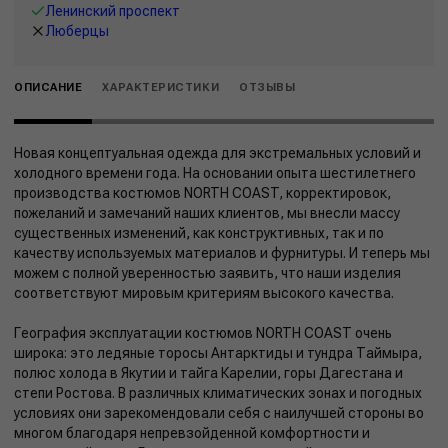
Ленинский проспект
Люберцы
ОПИСАНИЕ
ХАРАКТЕРИСТИКИ
ОТЗЫВЫ
Новая концептуальная одежда для экстремальных условий и
холодного времени года. На основании опыта шестилетнего
производства костюмов NORTH COAST, корректировок,
пожеланий и замечаний наших клиентов, мы внесли массу
существенных изменений, как конструктивных, так и по
качеству используемых материалов и фурнитуры. И теперь мы
можем с полной уверенностью заявить, что наши изделия
соответствуют мировым критериям высокого качества.
География эксплуатации костюмов NORTH COAST очень
широка: это ледяные торосы Антарктиды и тундра Таймыра,
полюс холода в Якутии и тайга Карелии, горы Дагестана и
степи Ростова. В различных климатических зонах и погодных
условиях они зарекомендовали себя с наилучшей стороны во
многом благодаря непревзойденной комфортности и