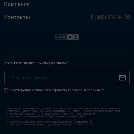
Компания
Контакты
8 (800) 234-94-20
Хотите получать скидку первым?
Подтверждаю согласие на обработку персональных данных *
Обращаем ваше внимание на то, что вся представленная на сайте информация, касающаяся технических
характеристик (цвет, внешний вид, комплектация и прочие), наличия на складе, стоимости товаров, носит
информационный характер и ни при каких условиях не является публичной офертой,
определяемой положениями Статьи 437(2) Гражданского кодекса РФ.
На сайте kolchuga.ru используются материалы с возрастным ограничением 18+.
Продолжая оставаться на сайте вы подтверждаете, что вам исполнилось 18 лет.