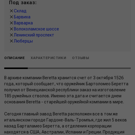
Под заказ:
Склад
Барвиха
Варварка
Волоколамское шоссе
Ленинский проспект
Люберцы
ОПИСАНИЕ
ХАРАКТЕРИСТИКИ
ОТЗЫВЫ
В архиве компании Beretta хранится счет от 3 октября 1526
года, который сообщает, что оружейник Бартоломео Беретта
получил от Венецианской республики заказ на изготовление
185 ружейных стволов. Именно эта дата и считается днем
основания Beretta - старейшей оружейной компании в мире.
Сегодня главный завод Beretta расположен все в том же
итальянском городе Гардоне-Валь-Тромпья, где жил 5 веков
назад Барталамео Беретта, а отделения корпорации
находятся в США, Австралии, Испании и Греции. Продукция