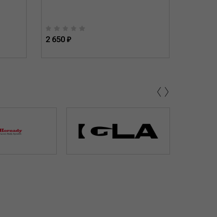
2 650 ₽
2 950 ₽
‹
›