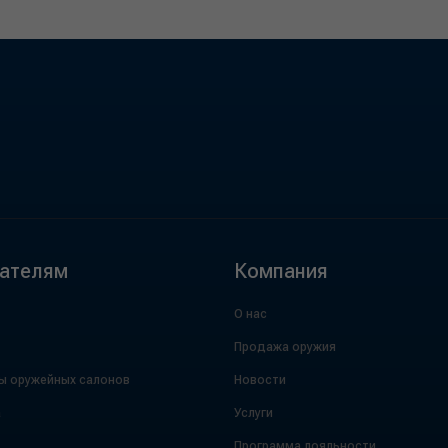
ателям
Компания
О нас
Продажа оружия
ы оружейных салонов
Новости
а
Услуги
Программа лояльности