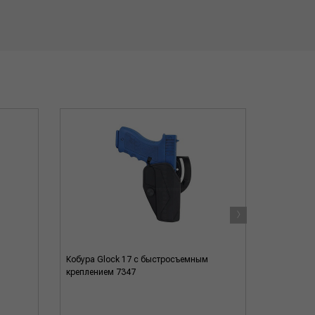
›
Кобура Glock 17 с быстросъемным
Кобура Gl
креплением 7347