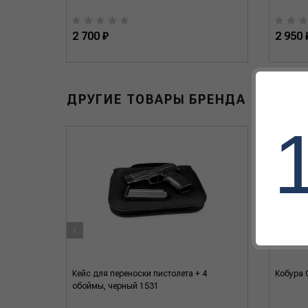
2 700 ₽
2 950 
ДРУГИЕ ТОВАРЫ БРЕНДА
‹
арт
Кейс для переноски пистолета + 4
Кобура 
обоймы, черный 1531