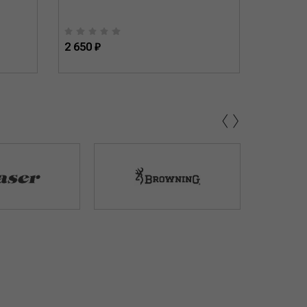
2 650 ₽
2 700 ₽
‹
›