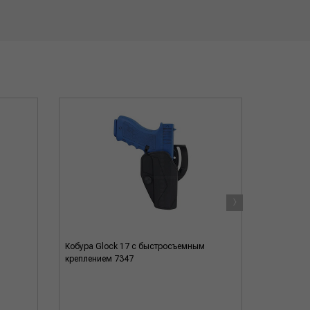
›
Кобура Glock 17 с быстросъемным
Кобура Gl
креплением 7347