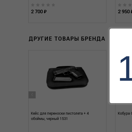
2 700 ₽
2 950 
ДРУГИЕ ТОВАРЫ БРЕНДА
‹
арт
Кейс для переноски пистолета + 4
Кобура 
обоймы, черный 1531