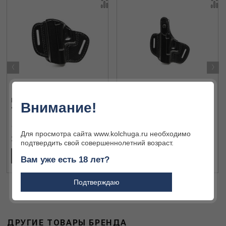
‹
›
Кобура Glock 17 №1
Кобура Glock 17 №2
Внимание!
"Стандарт" 1401
"Стандарт" 1402
Для просмотра сайта www.kolchuga.ru необходимо
2 700 ₽
2 950 ₽
подтвердить свой совершеннолетний возраст.
В КОРЗИНУ
В КОРЗИНУ
Вам уже есть 18 лет?
Подтверждаю
ДРУГИЕ ТОВАРЫ БРЕНДА