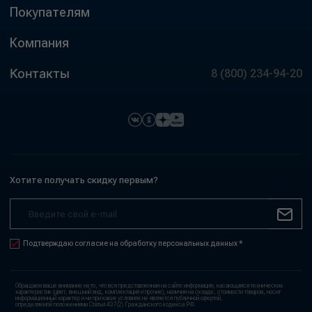
Покупателям
Компания
Контакты
8 (800) 234-94-20
Хотите получать скидку первым?
Подтверждаю согласие на обработку персональных данных *
Обращаем ваше внимание на то, что вся представленная на сайте информация, касающаяся технических
характеристик (цвет, внешний вид, комплектация и прочие), наличия на складе, стоимости товаров, носит
информационный характер и ни при каких условиях не является публичной офертой,
определяемой положениями Статьи 437(2) Гражданского кодекса РФ.