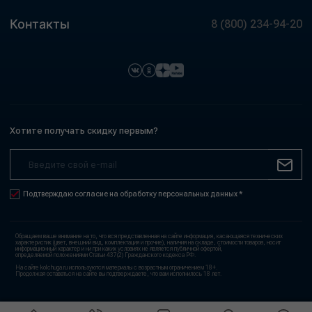
Контакты
8 (800) 234-94-20
Хотите получать скидку первым?
Подтверждаю согласие на обработку персональных данных *
Обращаем ваше внимание на то, что вся представленная на сайте информация, касающаяся технических
характеристик (цвет, внешний вид, комплектация и прочие), наличия на складе, стоимости товаров, носит
информационный характер и ни при каких условиях не является публичной офертой,
определяемой положениями Статьи 437(2) Гражданского кодекса РФ.
На сайте kolchuga.ru используются материалы с возрастным ограничением 18+.
Продолжая оставаться на сайте вы подтверждаете, что вам исполнилось 18 лет.