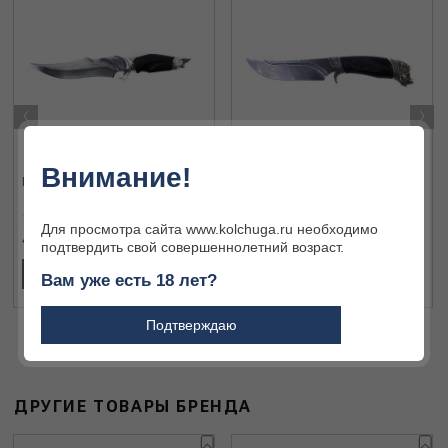
‹
›
Внимание!
КЗ Нож Акула
КЗ Нож Кабан
Для просмотра сайта www.kolchuga.ru необходимо
49 776 ₽
42 090 ₽
подтвердить свой совершеннолетний возраст.
ПОДРОБНЕЕ
ПОДРОБНЕЕ
Вам уже есть 18 лет?
Подтверждаю
ДРУГИЕ ТОВАРЫ БРЕНДА