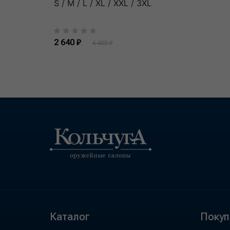
S / M / L / XL / XXL / 3XL
2 640 ₽
4 400 ₽
Каталог
Покуп