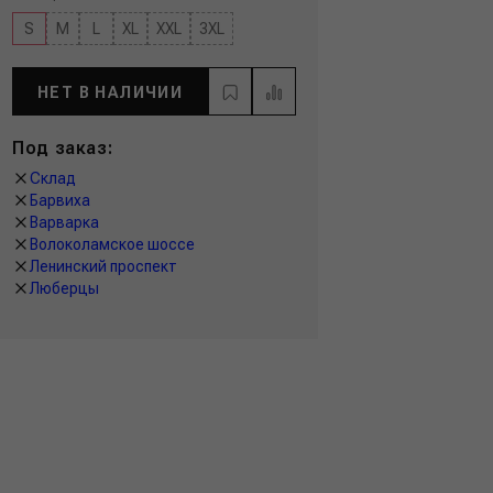
S
M
L
XL
XXL
3XL
НЕТ В НАЛИЧИИ
Под заказ:
Склад
Барвиха
Варварка
Волоколамское шоссе
Ленинский проспект
Люберцы