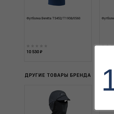
0560
Футболка Beretta TS452/T1938/0560
Футболк
10 530 ₽
10 530
ДРУГИЕ ТОВАРЫ БРЕНДА