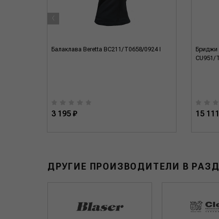
‹
5 S
Балаклава Beretta BC211/T0658/0924 I
Бриджи B
CU951/T
3 195 ₽
15 111
ДРУГИЕ ПРОИЗВОДИТЕЛИ В РАЗ