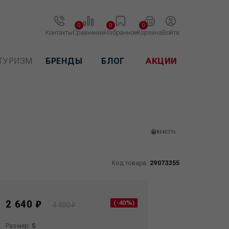
0
0
0
Контакты
Сравнение
Избранное
Корзина
Войти
ТУРИЗМ
БРЕНДЫ
БЛОГ
АКЦИИ
Код товара:
29073355
2 640 ₽
(-40%)
4 400 ₽
Размер:
S