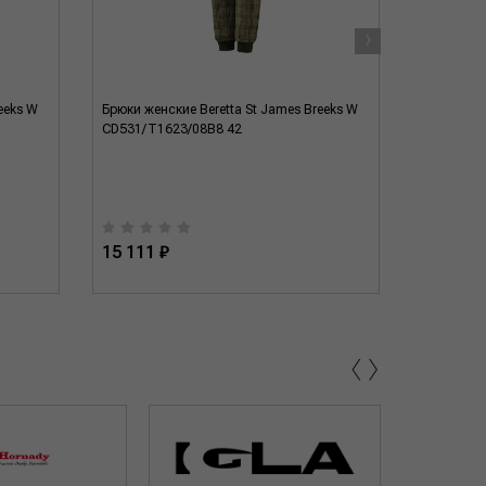
›
eeks W
Брюки женские Beretta St James Breeks W
Жилет Bere
CD531/T1623/08B8 42
GU804/T2
15 111 ₽
16 390 
‹
›