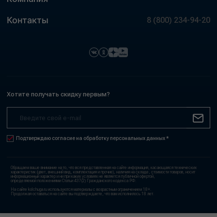
Контакты
8 (800) 234-94-20
Хотите получать скидку первым?
Подтверждаю согласие на обработку персональных данных *
Обращаем ваше внимание на то, что вся представленная на сайте информация, касающаяся технических
характеристик (цвет, внешний вид, комплектация и прочие), наличия на складе, стоимости товаров, носит
информационный характер и ни при каких условиях не является публичной офертой,
определяемой положениями Статьи 437(2) Гражданского кодекса РФ.
На сайте kolchuga.ru используются материалы с возрастным ограничением 18+.
Продолжая оставаться на сайте вы подтверждаете, что вам исполнилось 18 лет.