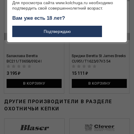
Для просмотра сайта www.kolchuga.ru необходимо
подтвердить свой совершеннолетний возраст.
Вам уже есть 18 лет?
Подтверждаю
‹
›
Балаклава Beretta
Бриджи Beretta St James Breeks
BC211/T0658/0924 I
CU951/T1623/07V3 54
3 195 ₽
15 111 ₽
В КОРЗИНУ
В КОРЗИНУ
ДРУГИЕ ПРОИЗВОДИТЕЛИ В РАЗДЕЛЕ
ОХОТНИЧЬИ КЕПКИ