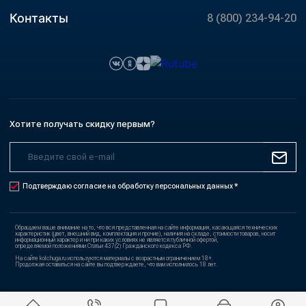
Контакты
8 (800) 234-94-20
Хотите получать скидку первым?
Подтверждаю согласие на обработку персональных данных *
Обращаем ваше внимание на то, что вся представленная на сайте информация, касающаяся технических
характеристик (цвет, внешний вид, комплектация и прочие), наличия на складе, стоимости товаров, носит
информационный характер и ни при каких условиях не является публичной офертой,
определяемой положениями Статьи 437(2) Гражданского кодекса РФ.
На сайте kolchuga.ru используются материалы с возрастным ограничением 18+.
Продолжая оставаться на сайте вы подтверждаете, что вам исполнилось 18 лет.