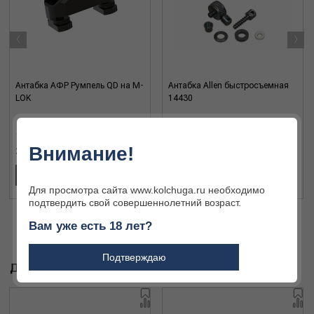
‹
›
Антабка АФР Румпель QD на M-
Антабка Allen быстросъемная
LOK
14430
Внимание!
3 365 ₽
2 665 ₽
В КОРЗИНУ
В КОРЗИНУ
Для просмотра сайта www.kolchuga.ru необходимо
подтвердить свой совершеннолетний возраст.
Вам уже есть 18 лет?
Подтверждаю
ДРУГИЕ ТОВАРЫ БРЕНДА