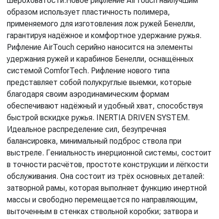
шероховатости.Новое рифление AirTouch наилучшим
образом использует пластичность полимера,
применяемого для изготовления лож ружей Бенелли,
гарантируя надёжное и комфортное удержание ружья.
Рифление AirTouch серийно наносится на элементы
удержания ружей и карабинов Бенелли, оснащённых
системой ComforTech. Рифление нового типа
представляет собой полукруглые выемки, которые
благодаря своим аэродинамическим формам
обеспечивают надёжный и удобный хват, способствуя
быстрой вскидке ружья. INERTIA DRIVEN SYSTEM.
Идеальное распределение сил, безупречная
балансировка, минимальный подброс ствола при
выстреле. Гениальность инерционной системы, состоит
в точности расчётов, простоте конструкции и лёгкости
обслуживания. Она состоит из трёх основных деталей:
затворной рамы, которая выполняет функцию инертной
массы и свободно перемещается по направляющим,
выточенным в стенках ствольной коробки; затвора и