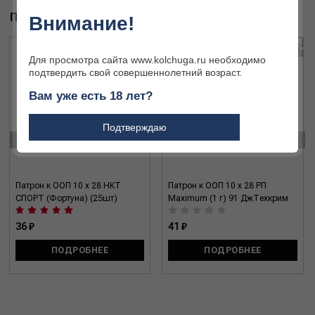
ПОХОЖИЕ ТОВАРЫ
Внимание!
Для просмотра сайта www.kolchuga.ru необходимо
подтвердить свой совершеннолетний возраст.
Вам уже есть 18 лет?
Подтверждаю
‹
›
Патрон к ООП 10 x 28 НКТ
Патрон к ООП 10 x 28 РП
СПОРТ (Фортуна) (25шт)
Maximum (1 г) 91 ДжТехкрим
36 ₽
41 ₽
ПОДРОБНЕЕ
ПОДРОБНЕЕ