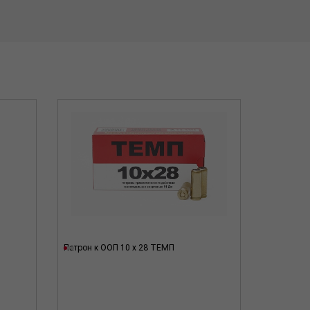
Патрон к ООП 10 x 28 ТЕМП
Патрон к 
(Фортуна)