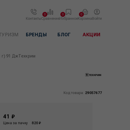
0
0
0
Контакты
Сравнение
Избранное
Корзина
Войти
ТУРИЗМ
БРЕНДЫ
БЛОГ
АКЦИИ
1 г) 91 ДжТехкрим
Код товара:
29057677
41 ₽
Цена за пачку
820 ₽