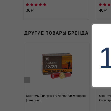
36 ₽
40 ₽
ДРУГИЕ ТОВАРЫ БРЕНДА
‹
 пулей
Охотничий патрон 12/70 №0000 Экспресс
Охотничи
(Техкрим)
Стоппер