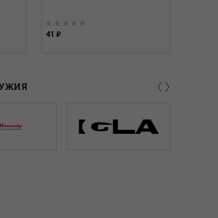
41 ₽
50 ₽
‹
›
РУЖИЯ