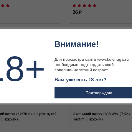
36 ₽
Внимание!
18+
Для просмотра сайта www.kolchuga.ru
необходимо подтвердить свой
совершеннолетний возраст.
Вам уже есть 18 лет?
Подтверждаю
й патрон 12/70 тр. с 1 рез. пулей
Охотничий патрон 308 Win. (7,62 x 
 (Техкрим)
Redtim (Техкрим)