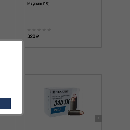
Magnum (10)
Magnum (
320 ₽
310 ₽
›