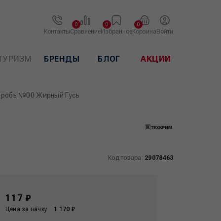
0
0
0
Контакты
Сравнение
Избранное
Корзина
Войти
ТУРИЗМ
БРЕНДЫ
БЛОГ
АКЦИИ
дробь №00 Жирный Гусь
Код товара:
29078463
117 ₽
Цена за пачку
1 170 ₽