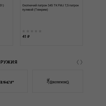
51)
Охотничий патрон 345 TK FMJ 7,5 патрон
Охотничий
пулевой (Техкрим)
пулевой (
41 ₽
50 ₽
‹
›
ОРУЖИЯ